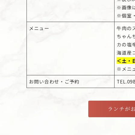
※画像
※個室
メニュー
牛肉の
ちゃん
カの塩
海道産
＜土・
※メニ
お問い合わせ・ご予約
TEL.0
ランチがお