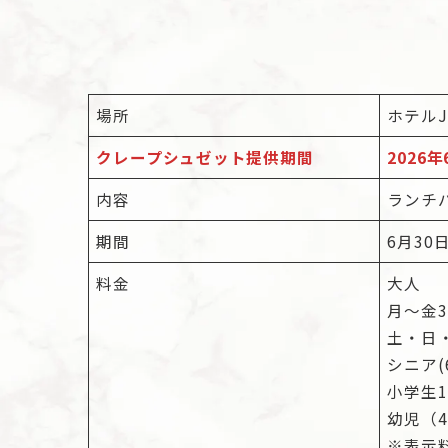
場所
ホテルJ
クレープシュゼット提供期間
2026
内容
ランチ
期間
6月30
料金
大人
月～金3,
土・日・
シニア(
小学生1
幼児（4
※表示