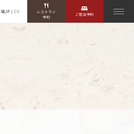
車場
JP
/
EN
レストラン
ご宿泊予約
予約