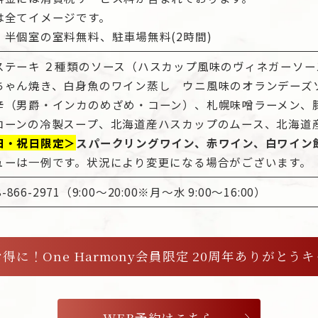
は全てイメージです。
・半個室の室料無料、駐車場無料(2時間)
ステーキ ２種類のソース（ハスカップ風味のヴィネガーソ
ちゃん焼き、白身魚のワイン蒸し ウニ風味のオランデーズ
辛（男爵・インカのめざめ・コーン）、札幌味噌ラーメン、
コーンの冷製スープ、北海道産ハスカップのムース、北海道
日・祝日限定＞
スパークリングワイン、赤ワイン、白ワイン
ューは一例です。状況により変更になる場合がございます。
98-866-2971（9:00〜20:00※月〜水 9:00〜16:00）
得に！One Harmony会員限定 20周年ありがとう
WEB予約はこちら