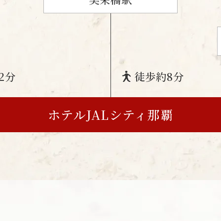
2分
徒歩
約8分
ホテルJALシティ那覇