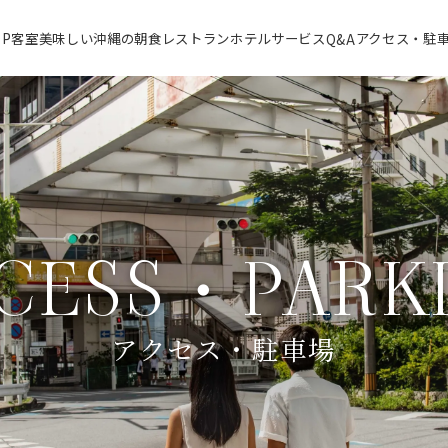
OP
客室
美味しい沖縄の朝食
レストラン
ホテルサービス
アクセス・駐
Q&A
CESS・PARK
アクセス・駐車場