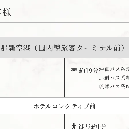
客様
那覇空港（国内線旅客ターミナル前）
沖縄バス系統
約19分
那覇バス系統
琉球バス系統
ホテルコレクティブ前
徒歩約1分