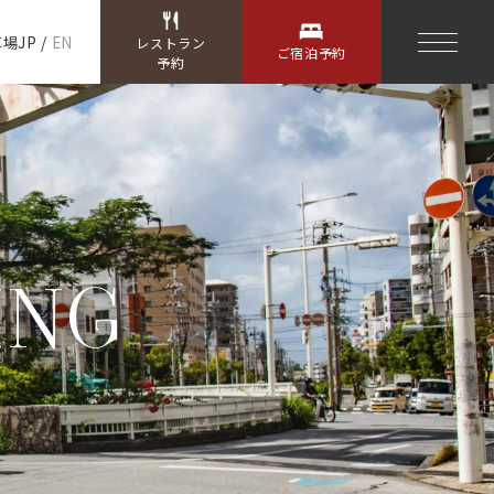
車場
JP
/
EN
レストラン
ご宿泊予約
予約
ING